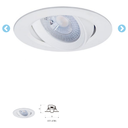
FORRO EM ISOPOR (EPS) 40MM
LÂMPADAS
ISOLAMENTO TÉRMICO E ACÚSTICO
FORRO PVC MODULAR
FORRO LÃ DE VIDRO BOREAL BRANCO
FORRO LÃ DE PET NEGRO
PERLA OP
ILUMINAÇÃO TÉCNICA
FORRO METÁLICO
LÃS E MANTAS
GEORGIAN LAY-IN E TEGULAR
FORRO LÃ DE PET BRANCO
BLOG
Previous
Nex
ILUMINAÇÃO PÉ DIREITO ELEVADO
FORRO DE GESSO
FORRO METÁLICO FURO REDONDO
FINE FISSURED
CONTATO
ILUMINAÇÃO EXTERNA
FORRO METÁLICO FURO QUADRADO
FORROS EM GESSO COM PELÍCULA
ENCORE
ILUMINAÇÃO DECORATIVA
DUNE
ACESSÓRIOS
ILUMINAÇÃO COMERCIAL