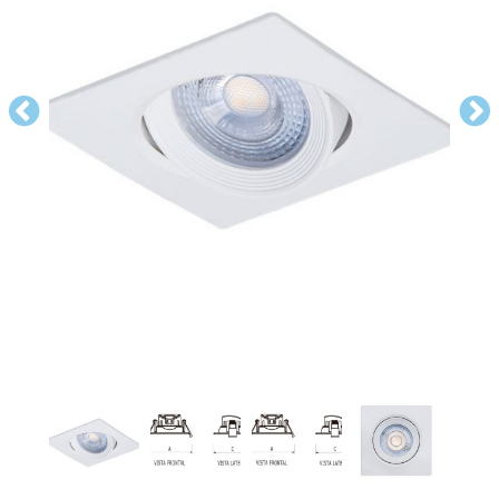
FORRO EM ISOPOR (EPS) 40MM
LÂMPADAS
ISOLAMENTO TÉRMICO E ACÚSTICO
FORRO PVC MODULAR
FORRO LÃ DE VIDRO BOREAL BRANCO
FORRO LÃ DE PET NEGRO
PERLA OP
ILUMINAÇÃO TÉCNICA
FORRO METÁLICO
LÃS E MANTAS
GEORGIAN LAY-IN E TEGULAR
FORRO LÃ DE PET BRANCO
BLOG
Previous
Nex
ILUMINAÇÃO PÉ DIREITO ELEVADO
FORRO DE GESSO
FORRO METÁLICO FURO REDONDO
FINE FISSURED
CONTATO
ILUMINAÇÃO EXTERNA
FORRO METÁLICO FURO QUADRADO
FORROS EM GESSO COM PELÍCULA
ENCORE
ILUMINAÇÃO DECORATIVA
DUNE
ACESSÓRIOS
ILUMINAÇÃO COMERCIAL