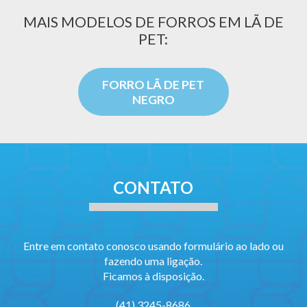
MAIS MODELOS DE FORROS EM LÃ DE
PET:
FORRO LÃ DE PET
NEGRO
CONTATO
Entre em contato conosco usando formulário ao lado ou
fazendo uma ligação.
Ficamos à disposição.
(41) 3245-8686