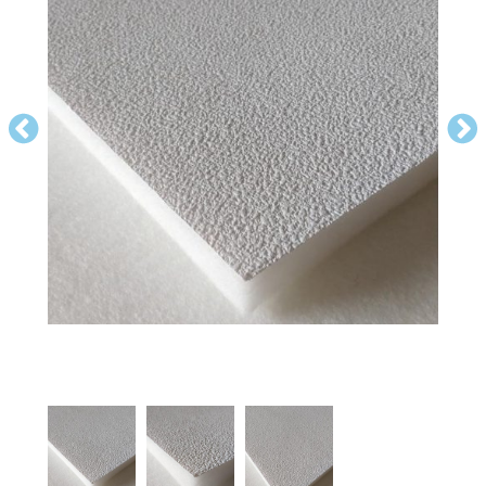
FORRO EM ISOPOR (EPS) 40MM
LÂMPADAS
ISOLAMENTO TÉRMICO E ACÚSTICO
FORRO PVC MODULAR
FORRO LÃ DE VIDRO BOREAL BRANCO
FORRO LÃ DE PET NEGRO
PERLA OP
ILUMINAÇÃO TÉCNICA
FORRO METÁLICO
LÃS E MANTAS
GEORGIAN LAY-IN E TEGULAR
FORRO LÃ DE PET BRANCO
BLOG
ILUMINAÇÃO PÉ DIREITO ELEVADO
Previous
Nex
FORRO DE GESSO
FORRO METÁLICO FURO REDONDO
FINE FISSURED
CONTATO
ILUMINAÇÃO EXTERNA
FORRO METÁLICO FURO QUADRADO
FORROS EM GESSO COM PELÍCULA
ENCORE
ILUMINAÇÃO DECORATIVA
DUNE
ACESSÓRIOS
ILUMINAÇÃO COMERCIAL