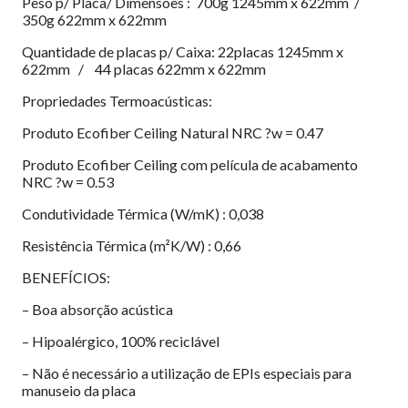
Peso p/ Placa/ Dimensões : 700g 1245mm x 622mm /
350g 622mm x 622mm
Quantidade de placas p/ Caixa: 22placas 1245mm x
622mm / 44 placas 622mm x 622mm
Propriedades Termoacústicas:
Produto Ecofiber Ceiling Natural NRC ?w = 0.47
Produto Ecofiber Ceiling com película de acabamento
NRC ?w = 0.53
Condutividade Térmica (W/mK) : 0,038
Resistência Térmica (m²K/W) : 0,66
BENEFÍCIOS:
– Boa absorção acústica
– Hipoalérgico, 100% reciclável
– Não é necessário a utilização de EPIs especiais para
manuseio da placa