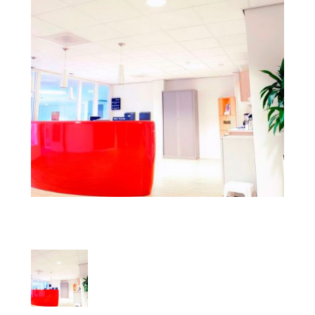
FORRO EM ISOPOR (EPS) 40MM
LÂMPADAS
ISOLAMENTO TÉRMICO E ACÚSTICO
FORRO PVC MODULAR
FORRO LÃ DE VIDRO BOREAL BRANCO
FORRO LÃ DE PET NEGRO
PERLA OP
ILUMINAÇÃO TÉCNICA
FORRO METÁLICO
LÃS E MANTAS
GEORGIAN LAY-IN E TEGULAR
FORRO LÃ DE PET BRANCO
BLOG
ILUMINAÇÃO PÉ DIREITO ELEVADO
FORRO DE GESSO
FORRO METÁLICO FURO REDONDO
FINE FISSURED
CONTATO
ILUMINAÇÃO EXTERNA
FORRO METÁLICO FURO QUADRADO
FORROS EM GESSO COM PELÍCULA
ENCORE
ILUMINAÇÃO DECORATIVA
DUNE
ACESSÓRIOS
ILUMINAÇÃO COMERCIAL